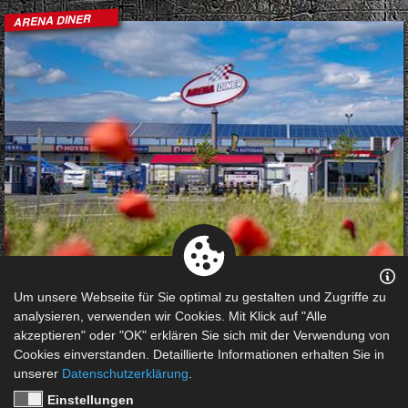
ARENA DINER
Um unsere Webseite für Sie optimal zu gestalten und Zugriffe zu
Das Arena Diner mit amerikanischen Flair lädt zum
analysieren, verwenden wir Cookies. Mit Klick auf "Alle
Verweilen direkt neben dem Fahrerlager der Motorsport
akzeptieren" oder "OK" erklären Sie sich mit der Verwendung von
Arena Oschersleben ein. Wer einen selbstgemachten
Cookies einverstanden. Detaillierte Informationen erhalten Sie in
Burger oder einen frischen Salat genießen möchte ist hier
unserer
Datenschutzerklärung
.
an der richtigen Stelle!
Einstellungen