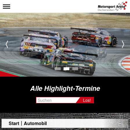
1
2
3
Alle Highlight-Termine
Los!
Start
Automobil