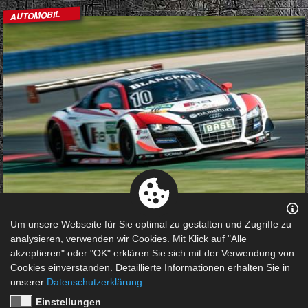
AUTOMOBIL
Die Motorsport Arena Oschersleben ist jährlich
Um unsere Webseite für Sie optimal zu gestalten und Zugriffe zu
Austragungsort für zahlreiche Automobilsport-Formate.
analysieren, verwenden wir Cookies. Mit Klick auf "Alle
akzeptieren" oder "OK" erklären Sie sich mit der Verwendung von
Auch Lizenzfahrern bieten wir hier auf dem 3,696
Cookies einverstanden. Detaillierte Informationen erhalten Sie in
Kilometer langen Kurs eine optimale Gelegenheit um in
unserer
Datenschutzerklärung
.
den Sport einzusteigen oder Fahrfähigkeiten zu steigern.
Unsere Eventabteilung hält unterschiedliche Programme
Einstellungen