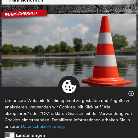
FAHRSICHERHEIT
Steigere Deine individuelle Fahrtechnik und somit auch
Um unsere Webseite für Sie optimal zu gestalten und Zugriffe zu
Deine persönliche Sicherheit, denn man kann bei stetig
analysieren, verwenden wir Cookies. Mit Klick auf "Alle
wachsender Verkehrsdichte jederzeit mit gefährlichen
akzeptieren" oder "OK" erklären Sie sich mit der Verwendung von
und extremen Fahrsituationen konfrontiert werden. Wir
Cookies einverstanden. Detaillierte Informationen erhalten Sie in
bieten Dir ein stufenweise aufbauendes
unserer
Datenschutzerklärung
.
Trainingsprogramm, das Dich sicher und souverän
Einstellungen
schwierige Verkehrsbedingungen und