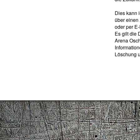
Dies kann i
über einen
oder per E-
Es gilt die
Arena Osch
Information
Löschung u