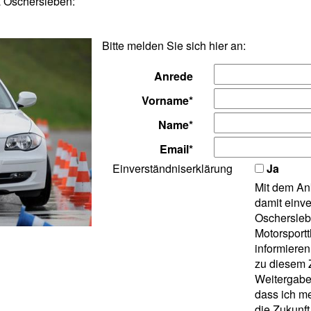
a Oschersleben:
Bitte melden Sie sich hier an:
Anrede
Vorname*
Name*
Email*
Einverständniserklärung
Ja
Mit dem Ank
damit einv
Oschersle
Motorsport
informieren
zu diesem 
Weitergabe 
dass ich me
die Zukunft