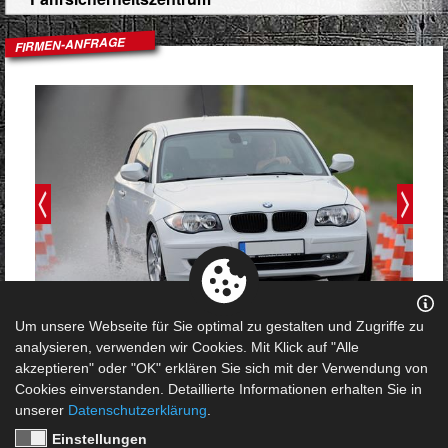
FIRMEN-ANFRAGE
Um unsere Webseite für Sie optimal zu gestalten und Zugriffe zu
Sicherheit im Straßenverkehr ist kein Zufall, sondern
analysieren, verwenden wir Cookies. Mit Klick auf "Alle
trainierbar.
akzeptieren" oder "OK" erklären Sie sich mit der Verwendung von
Mit unseren Fahrsicherheitstrainings für
Cookies einverstanden. Detaillierte Informationen erhalten Sie in
Unternehmen sorgen Sie dafür, dass Ihre Mitarbeiter
unserer
Datenschutzerklärung
.
kritische Situationen besser einschätzen, Risiken
Einstellungen