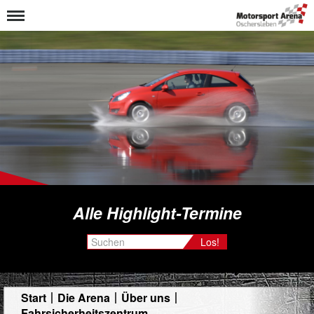
Alle Highlight-Termine
Los!
Start
Die Arena
Über uns
Fahrsicherheitszentrum