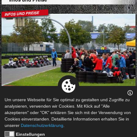
INFOS UND PREISE
Die Outdoor-Kartbahn der Motorsport Arena bietet für
Um unsere Webseite für Sie optimal zu gestalten und Zugriffe zu
viele Anlässe das passende Fahrerlebnis. Egal ob
analysieren, verwenden wir Cookies. Mit Klick auf "Alle
Geburtstagsfeier oder ein kleines Kart-Duell mit Freunden
akzeptieren" oder "OK" erklären Sie sich mit der Verwendung von
am Nachmittag. Auf den folgenden Seiten findet Ihr alle
Cookies einverstanden. Detaillierte Informationen erhalten Sie in
Preise und Informationen rund um das Thema Kart. Auch
unserer
Datenschutzerklärung
.
könnt Ihr Euch hier direkt online einen Termin sichern!
Einstellungen