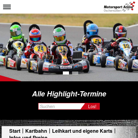
1
2
Alle Highlight-Termine
Los!
Start
Kartbahn
Leihkart und eigene Karts
Infos und Preise